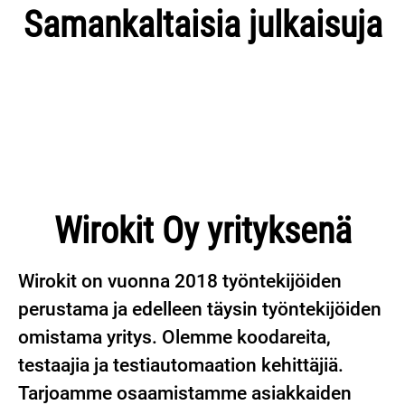
Kari Erasvuo: Jatkuvaa oppimista
Wirokitin korkealta ja kovaa -
Samankaltaisia julkaisuja
ja rohkeaa haasteisiin
asenne toimitusjohtaja Tuukka
Samin kokemuksia uutena
heittäytymistä Wirokitilla
Rantalan kertomana
tiimiläisenä Wirokitilla
Wirokit Oy yrityksenä
Wirokit on vuonna 2018 työntekijöiden
perustama ja edelleen täysin työntekijöiden
omistama yritys. Olemme koodareita,
testaajia ja testiautomaation kehittäjiä.
Tarjoamme osaamistamme asiakkaiden