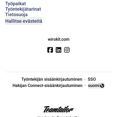
Työpaikat
Työntekijätarinat
Tietosuoja
Hallitse evästeitä
wirokit.com
Työntekijän sisäänkirjautuminen
·
SSO
Hakijan Connect-sisäänkirjautuminen
·
suomi
Vaihda kieli