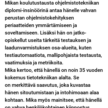
Mikan koulutustausta ohjelmistotekniikan
diplomi-insinöörinä antaa hänelle vahvan
perustan ohjelmistokehityksen
periaatteiden ymmärtämiseen ja
soveltamiseen. Lisäksi hän on jatko-
opiskellut useita tärkeitä testauksen ja
laadunvarmistuksen osa-alueita, kuten
testiautomaatiota, mallipohjaista testausta,
vaatimuksia ja metriikoita.
Mika kertoo, että hänellä on noin 35 vuoden
kokemus tietotekniikan alalta. Se
on merkittävä saavutus, joka kuvastaa
hänen sitoutumistaan ja intohimoaan alaa
kohtaan. Mika myös mainitsee, että hänellä
on vahva henkilökohtainen kiinnostus