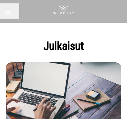
Jaa sivu
URAVALIKKO
Julkaisut