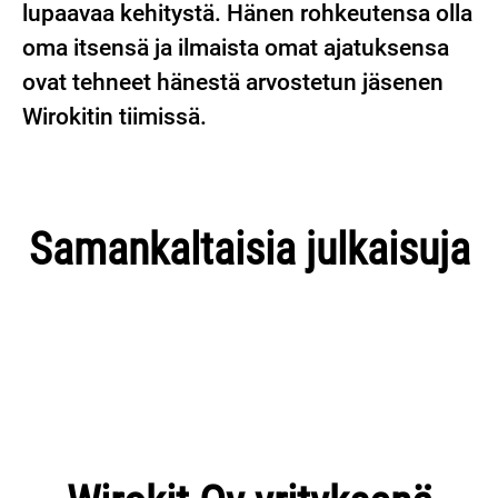
lupaavaa kehitystä. Hänen rohkeutensa olla
oma itsensä ja ilmaista omat ajatuksensa
ovat tehneet hänestä arvostetun jäsenen
Wirokitin tiimissä.
Kari Erasvuo: Jatkuvaa oppimista
Wirokitin korkealta ja kovaa -
Basso perustana bändissämme:
Samankaltaisia julkaisuja
ja rohkeaa haasteisiin
asenne toimitusjohtaja Tuukka
Mikan vahva osaaminen
heittäytymistä Wirokitilla
Rantalan kertomana
tietotekniikan alalla