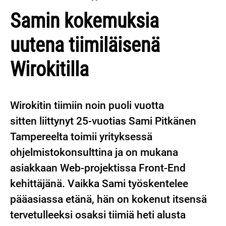
Samin kokemuksia
uutena tiimiläisenä
Wirokitilla
Wirokitin tiimiin noin puoli vuotta
sitten liittynyt 25-vuotias Sami Pitkänen
Tampereelta toimii yrityksessä
ohjelmistokonsulttina ja on mukana
asiakkaan Web-projektissa Front-End
kehittäjänä. Vaikka Sami työskentelee
pääasiassa etänä, hän on kokenut itsensä
tervetulleeksi osaksi tiimiä heti alusta