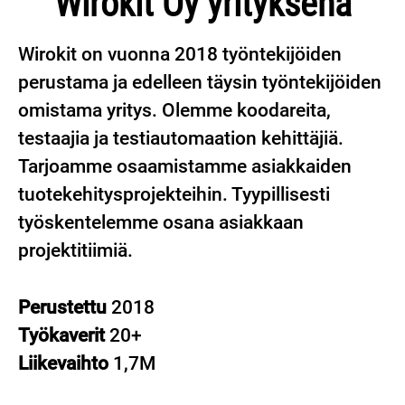
Wirokit Oy yrityksenä
Wirokit on vuonna 2018 työntekijöiden
perustama ja edelleen täysin työntekijöiden
omistama yritys. Olemme koodareita,
testaajia ja testiautomaation kehittäjiä.
Tarjoamme osaamistamme asiakkaiden
tuotekehitysprojekteihin. Tyypillisesti
työskentelemme osana asiakkaan
projektitiimiä.
Perustettu
2018
Työkaverit
20+
Liikevaihto
1,7M