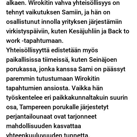
alkaen. Wirokitin vahva yhteisöllisyys on
tehnyt vaikutuksen Samiin, ja hän on
osallistunut innolla yrityksen järjestämiin
virkistyspäiviin, kuten Kesäjuhliin ja Back to
work -tapahtumaan.
Yhteisöllisyyttä edistetään myös
paikallisissa tiimeissä, kuten Seinäjoen
porukassa, jonka kanssa Sami on päässyt
paremmin tutustumaan Wirokitin
tapahtumien ansiosta. Vaikka hän
työskentelee eri paikkakunnaltakuin suurin
osa, Tampereen porukalle järjestetyt
perjantailounaat ovat tarjonneet
mahdollisuuden kasvattaa
yhteenkuuluvuuden tunnetta.